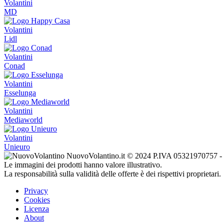
Volantini
MD
Volantini
Lidl
Volantini
Conad
Volantini
Esselunga
Volantini
Mediaworld
Volantini
Unieuro
NuovoVolantino.it © 2024 P.IVA 05321970757 - Con
Le immagini dei prodotti hanno valore illustrativo.
La responsabilità sulla validità delle offerte è dei rispettivi proprietari.
Privacy
Cookies
Licenza
About