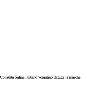
sulta online l'ultimo volantino di tutte le marche.