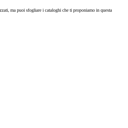
izzati, ma puoi sfogliare i cataloghi che ti proponiamo in questa