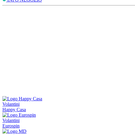
Volantini
Happy Casa
Volantini
Eurospin