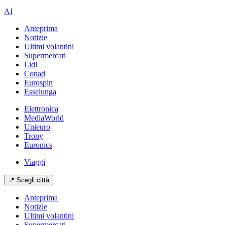
AI
Anteprima
Notizie
Ultimi volantini
Supermercati
Lidl
Conad
Eurospin
Esselunga
Elettronica
MediaWorld
Unieuro
Trony
Euronics
Viaggi
📍
Scegli città
Anteprima
Notizie
Ultimi volantini
Supermercati