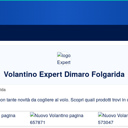
Volantino Expert Dimaro Folgarida
rida
tante novità da cogliere al volo. Scopri quali prodotti trovi in