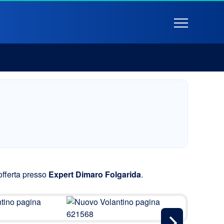
 offerta presso
Expert Dimaro Folgarida
.