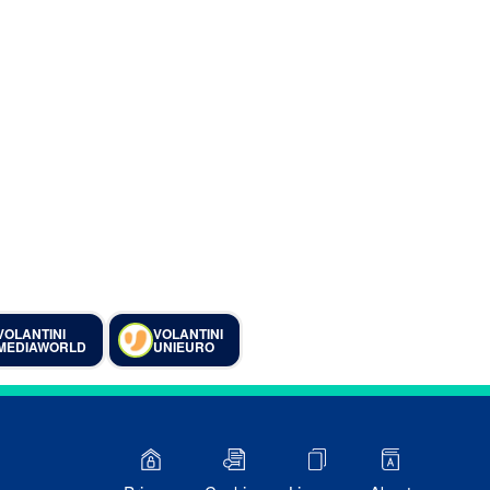
VOLANTINI
VOLANTINI
MEDIAWORLD
UNIEURO