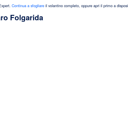
 Expert.
Continua a sfogliare
il volantino completo, oppure apri il primo a disposi
aro Folgarida